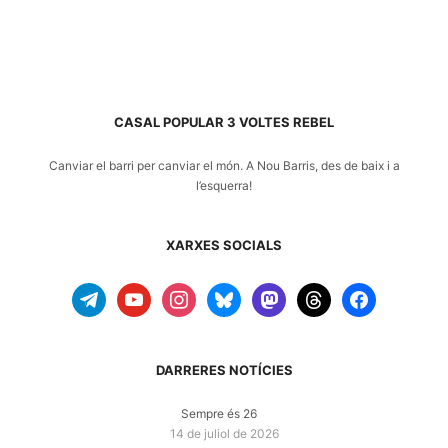
CASAL POPULAR 3 VOLTES REBEL
Canviar el barri per canviar el món. A
Nou Barris
, des de baix i a
l’esquerra!
XARXES SOCIALS
telegram
youtube
instagram
bluesky
mastodon
threads
facebook
DARRERES NOTÍCIES
Sempre és 26
14 de juliol de 2026