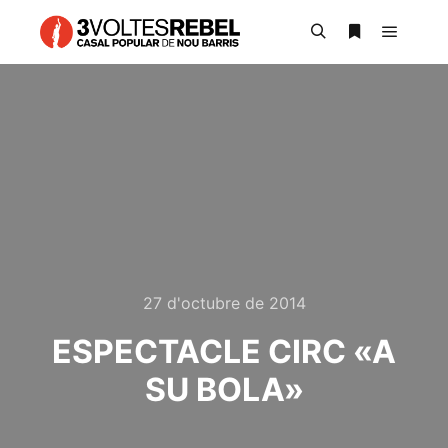
Main m
Search
More info
27 d'octubre de 2014
ESPECTACLE CIRC «A
SU BOLA»