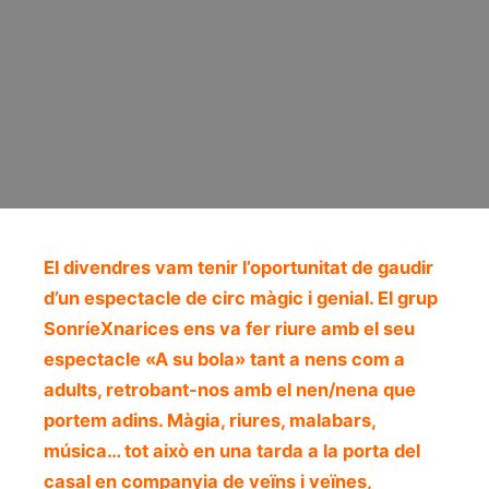
El divendres vam tenir l’oportunitat de gaudir
d’un espectacle de circ màgic i genial. El grup
SonríeXnarices ens va fer riure amb el seu
espectacle «A su bola» tant a nens com a
adults, retrobant-nos amb el nen/nena que
portem adins. Màgia, riures, malabars,
música… tot això en una tarda a la porta del
casal en companyia de veïns i veïnes,