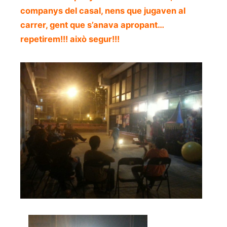
companys del casal, nens que jugaven al
carrer, gent que s’anava apropant…
repetirem!!! això segur!!!