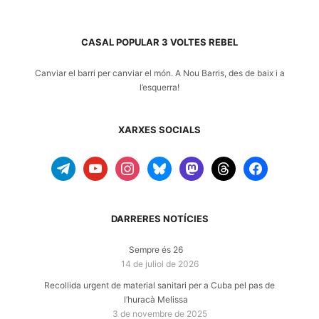
CASAL POPULAR 3 VOLTES REBEL
Canviar el barri per canviar el món. A
Nou Barris
, des de baix i a
l’esquerra!
XARXES SOCIALS
telegram
youtube
instagram
bluesky
mastodon
threads
facebook
DARRERES NOTÍCIES
Sempre és 26
14 de juliol de 2026
Recollida urgent de material sanitari per a Cuba pel pas de
l’huracà Melissa
3 de novembre de 2025