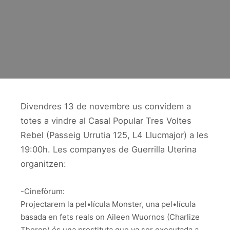
Divendres 13 de novembre us convidem a
totes a vindre al Casal Popular Tres Voltes
Rebel (Passeig Urrutia 125, L4 Llucmajor) a les
19:00h. Les companyes de Guerrilla Uterina
organitzen:
-Cinefòrum:
Projectarem la pel•lícula Monster, una pel•lícula
basada en fets reals on Aileen Wuornos (Charlize
Theron) és una prostituta que va ser executada a