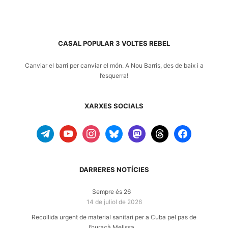
CASAL POPULAR 3 VOLTES REBEL
Canviar el barri per canviar el món. A
Nou Barris
, des de baix i a
l’esquerra!
XARXES SOCIALS
telegram
youtube
instagram
bluesky
mastodon
threads
facebook
DARRERES NOTÍCIES
Sempre és 26
14 de juliol de 2026
Recollida urgent de material sanitari per a Cuba pel pas de
l’huracà Melissa