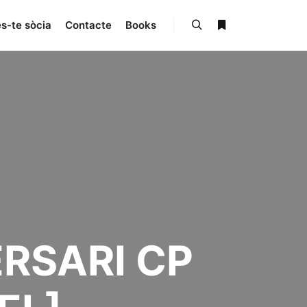
s-te sòcia
Contacte
Books
Search
More info
ERSARI CP