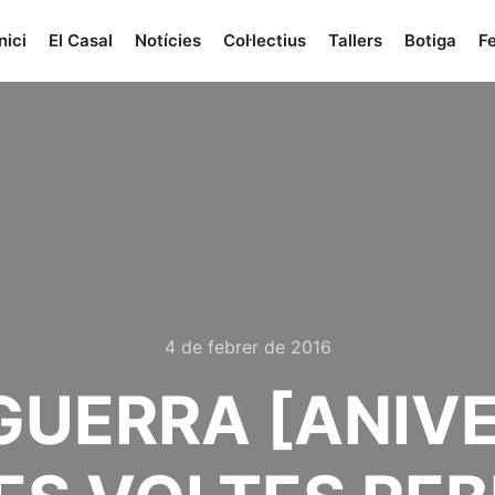
nici
El Casal
Notícies
Col·lectius
Tallers
Botiga
Fe
4 de febrer de 2016
GUERRA [ANIV