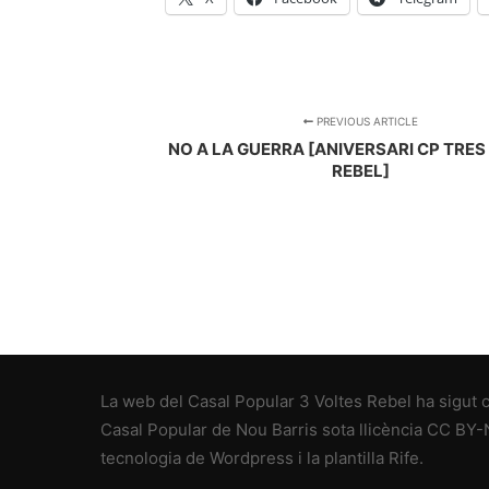
PREVIOUS ARTICLE
NO A LA GUERRA [ANIVERSARI CP TRES
REBEL]
La web del
Casal Popular 3 Voltes Rebel
ha sigut c
Casal Popular de Nou Barris
sota llicència
CC BY-
tecnologia de Wordpress i la plantilla
Rife
.