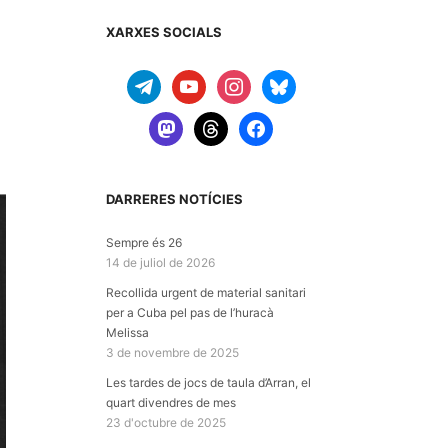
XARXES SOCIALS
telegram
youtube
instagram
bluesky
mastodon
threads
facebook
DARRERES NOTÍCIES
Sempre és 26
14 de juliol de 2026
Recollida urgent de material sanitari
per a Cuba pel pas de l’huracà
Melissa
3 de novembre de 2025
Les tardes de jocs de taula d’Arran, el
quart divendres de mes
23 d'octubre de 2025