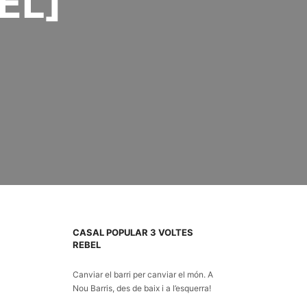
EL]
CASAL POPULAR 3 VOLTES
REBEL
Canviar el barri per canviar el món. A
Nou Barris
, des de baix i a l’esquerra!