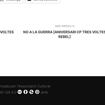
NEXT ARTICLE
 VOLTES
NO A LA GUERRA [ANIVERSARI CP TRES VOLTE
REBEL]
reada per l'
Associació Cultural
NC-SA 4.0
amb