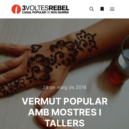
Main m
Search
More info
29 de maig de 2018
VERMUT POPULAR
AMB MOSTRES I
TALLERS