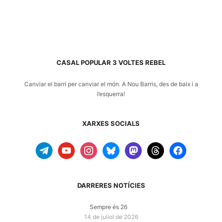
CASAL POPULAR 3 VOLTES REBEL
Canviar el barri per canviar el món. A
Nou Barris
, des de baix i a
l’esquerra!
XARXES SOCIALS
telegram
youtube
instagram
bluesky
mastodon
threads
facebook
DARRERES NOTÍCIES
Sempre és 26
14 de juliol de 2026