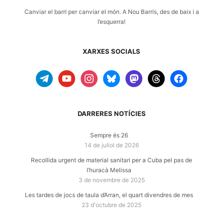
Canviar el barri per canviar el món. A
Nou Barris
, des de baix i a
l’esquerra!
XARXES SOCIALS
telegram
youtube
instagram
bluesky
mastodon
threads
facebook
DARRERES NOTÍCIES
Sempre és 26
14 de juliol de 2026
Recollida urgent de material sanitari per a Cuba pel pas de
l’huracà Melissa
3 de novembre de 2025
Les tardes de jocs de taula d’Arran, el quart divendres de mes
23 d'octubre de 2025