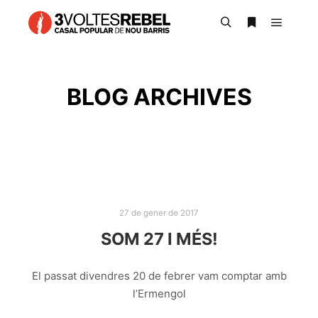
Main m
Search
More info
BLOG ARCHIVES
27 de gener de 2017
SOM 27 I MÉS!
El passat divendres 20 de febrer vam comptar amb
l’Ermengol